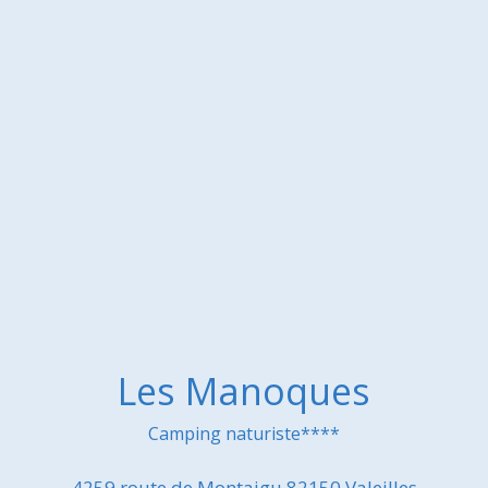
Les Manoques
Camping naturiste****
4259 route de Montaigu 82150 Valeilles